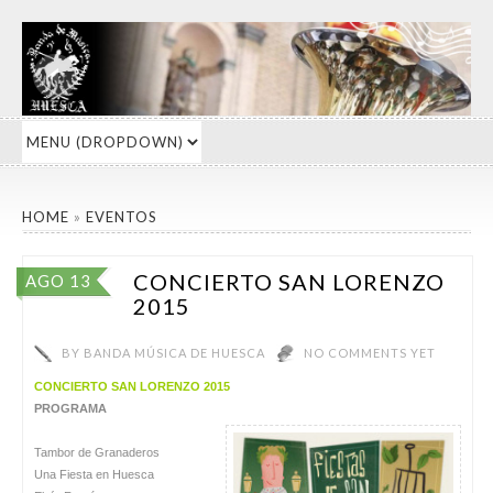
HOME
»
EVENTOS
CONCIERTO SAN LORENZO
AGO 13
2015
BY
BANDA MÚSICA DE HUESCA
NO COMMENTS YET
CONCIERTO SAN LORENZO 2015
PROGRAMA
Tambor de Granaderos
Una Fiesta en Huesca