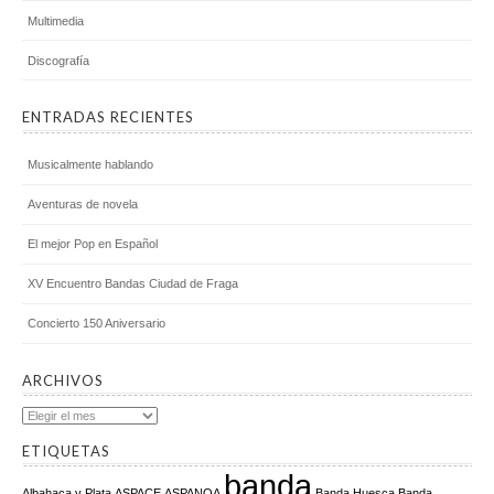
Multimedia
Discografía
ENTRADAS RECIENTES
Musicalmente hablando
Aventuras de novela
El mejor Pop en Español
XV Encuentro Bandas Ciudad de Fraga
Concierto 150 Aniversario
ARCHIVOS
Archivos
ETIQUETAS
banda
Albahaca y Plata
ASPACE
ASPANOA
Banda Huesca
Banda