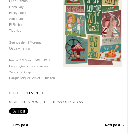
El tío Ramón
Ross Roy
El rey León
Abba Gold
El Bimbo
Tico tico
Sueños de mi Morena
Osca – Himno
Fecha: 13 Agosto 2015 12:30
Lugar: Quiosco de la música
‘Maestro Sampériz’
Parque Miguel Servet – Huesca
POSTED IN
EVENTOS
SHARE THIS POST, LET THE WORLD KNOW
← Prev post
Next post →