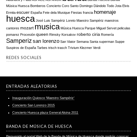
Música Huesca
Bomberos
Concierto
Coro Santo Domingo
Dándolo Todo Jota
Elvis
homenaje
escuer
Ermita
España
Fete dela Musique
Fiestas
francia
huesca
José Luis Sampériz
Loreto
Maestro Sampériz
maestros
musica
mozart
cantores
Música Huesca
Parque Miguel Servet
peliculas
queen
roberto ciria
pomarez
Procesión
Rimsky Korsakov
Romería
Samperiz
san lorenzo
San Viator
Semana Santa
superman
Suppe
Suspiros de España
Tarbes
trisch trasch
Trivium Klezmer
Verdi
REDES SOCIALES
ENTRADAS ALEATORIAS
Inauguración Quiosco ‘Maestro Sampériz’
Concierto San Lorenzo 2015
Concierto Huesca plaza General Alsina 2011
BANDA DE MÚSICA DE HUESCA
Bienvenido al portal Web de la Banda de Música de Huesca donde podrás conocer