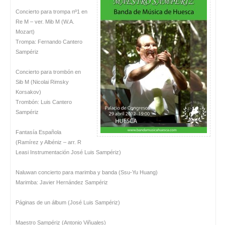
Concierto para trompa nº1 en
Re M – ver. Mib M (W.A.
Mozart)
Trompa: Fernando Cantero
Sampériz
Concierto para trombón en
Sib M (Nicolai Rimsky
Korsakov)
Trombón: Luis Cantero
Sampériz
Fantasía Española
(Ramírez y Albéniz – arr. R
Leasi Instrumentación José Luis Sampériz)
Naluwan concierto para marimba y banda (Ssu-Yu Huang)
Marimba: Javier Hernández Sampériz
Páginas de un álbum (José Luis Sampériz)
Maestro Sampériz (Antonio Viñuales)