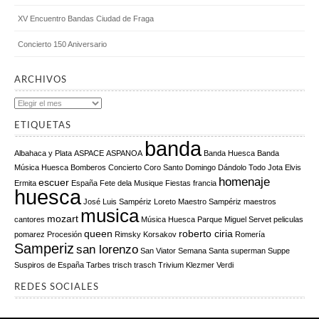
XV Encuentro Bandas Ciudad de Fraga
Concierto 150 Aniversario
ARCHIVOS
Archivos
ETIQUETAS
banda
Albahaca y Plata
ASPACE
ASPANOA
Banda Huesca
Banda
Música Huesca
Bomberos
Concierto
Coro Santo Domingo
Dándolo Todo Jota
Elvis
homenaje
escuer
Ermita
España
Fete dela Musique
Fiestas
francia
huesca
José Luis Sampériz
Loreto
Maestro Sampériz
maestros
musica
mozart
cantores
Música Huesca
Parque Miguel Servet
peliculas
queen
roberto ciria
pomarez
Procesión
Rimsky Korsakov
Romería
Samperiz
san lorenzo
San Viator
Semana Santa
superman
Suppe
Suspiros de España
Tarbes
trisch trasch
Trivium Klezmer
Verdi
REDES SOCIALES