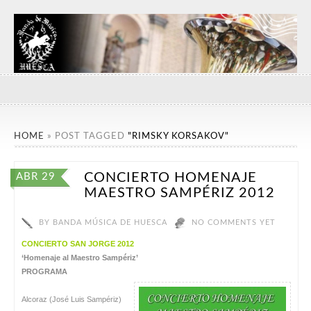
HOME
»
POST TAGGED
"RIMSKY KORSAKOV"
CONCIERTO HOMENAJE
ABR 29
MAESTRO SAMPÉRIZ 2012
BY
BANDA MÚSICA DE HUESCA
NO COMMENTS YET
CONCIERTO SAN JORGE 2012
‘Homenaje al Maestro Sampériz’
PROGRAMA
Alcoraz (José Luis Sampériz)