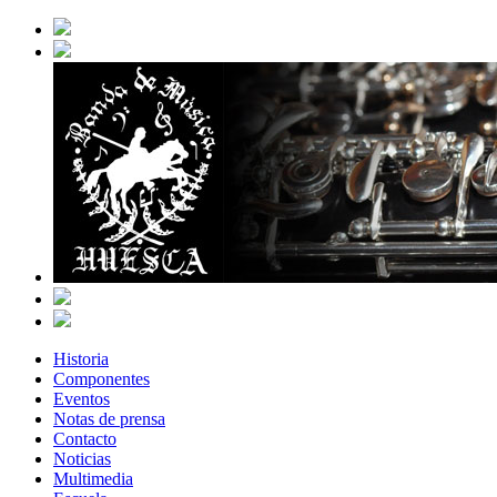
Historia
Componentes
Eventos
Notas de prensa
Contacto
Noticias
Multimedia