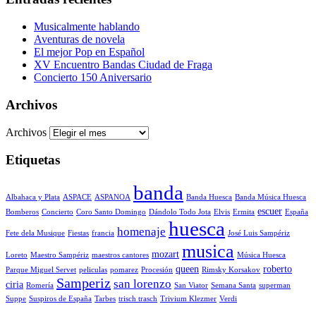
Musicalmente hablando
Aventuras de novela
El mejor Pop en Español
XV Encuentro Bandas Ciudad de Fraga
Concierto 150 Aniversario
Archivos
Archivos
Etiquetas
banda
Albahaca y Plata
ASPACE
ASPANOA
Banda Huesca
Banda Música Huesca
escuer
Bomberos
Concierto
Coro Santo Domingo
Dándolo Todo Jota
Elvis
Ermita
España
huesca
homenaje
Fete dela Musique
Fiestas
francia
José Luis Sampériz
musica
mozart
Loreto
Maestro Sampériz
maestros cantores
Música Huesca
queen
roberto
Parque Miguel Servet
peliculas
pomarez
Procesión
Rimsky Korsakov
Samperiz
san lorenzo
ciria
Romería
San Viator
Semana Santa
superman
Suppe
Suspiros de España
Tarbes
trisch trasch
Trivium Klezmer
Verdi