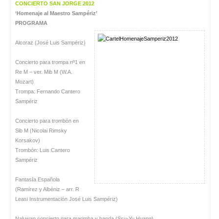
CONCIERTO SAN JORGE 2012
‘Homenaje al Maestro Sampériz’
PROGRAMA
Alcoraz (José Luis Sampériz)
Concierto para trompa nº1 en
Re M – ver. Mib M (W.A.
Mozart)
Trompa: Fernando Cantero
Sampériz
Concierto para trombón en
Sib M (Nicolai Rimsky
Korsakov)
Trombón: Luis Cantero
Sampériz
Fantasía Española
(Ramírez y Albéniz – arr. R
Leasi Instrumentación José Luis Sampériz)
Naluwan concierto para marimba y banda (Ssu-Yu Huang)