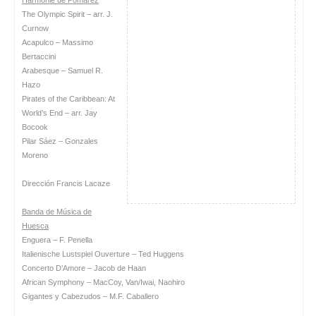
The Olympic Spirit – arr. J.
Curnow
Acapulco – Massimo
Bertaccini
Arabesque – Samuel R.
Hazo
Pirates of the Caribbean: At
World’s End – arr. Jay
Bocook
Pilar Sáez – Gonzales
Moreno
Dirección Francis Lacaze
Banda de Música de
Huesca
Enguera – F. Penella
Italienische Lustspiel Ouverture – Ted Huggens
Concerto D’Amore – Jacob de Haan
African Symphony – MacCoy, Van/Iwai, Naohiro
Gigantes y Cabezudos – M.F. Caballero