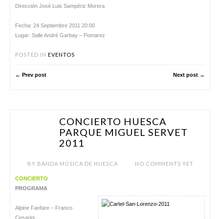
Dirección José Luis Sampériz Morera
Fecha: 24 Septiembre 2011 20:00
Lugar: Salle André Garbay – Pomarez
POSTED IN
EVENTOS
← Prev post
Next post →
CONCIERTO HUESCA
AGO 13
PARQUE MIGUEL SERVET
2011
BY
BANDA MÚSICA DE HUESCA
NO COMMENTS YET
CONCIERTO
PROGRAMA
Alpine Fanfare – Franco
Cesarini