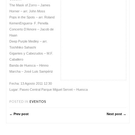
The Mask of Zorro – James
Horner – arr. John Moss
Pops in the Spots – arr. Roland
KemenEnguera- F. Penella
Concerto D’Amore – Jacob de
Haan
Deep Purple Medley – arr.
Toshihiko Sahashi
Gigantes y Cabezudos – M.F.
Caballero
Banda de Huesca – Himno
Marcha – José Luis Sampériz
Fecha: 13 Agosto 2011 12:30
Lugar: Paseo Central Parque Miguel Servet – Huesca
POSTED IN
EVENTOS
← Prev post
Next post →