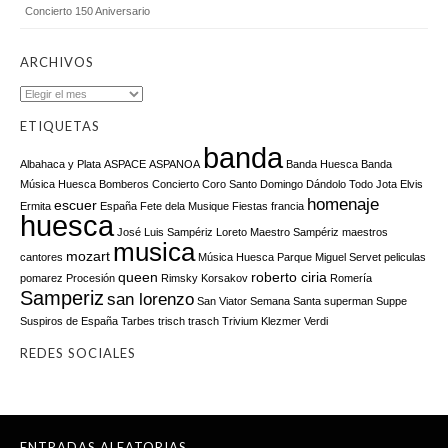
Concierto 150 Aniversario
ARCHIVOS
Archivos
ETIQUETAS
banda
Albahaca y Plata
ASPACE
ASPANOA
Banda Huesca
Banda
Música Huesca
Bomberos
Concierto
Coro Santo Domingo
Dándolo Todo Jota
Elvis
homenaje
escuer
Ermita
España
Fete dela Musique
Fiestas
francia
huesca
José Luis Sampériz
Loreto
Maestro Sampériz
maestros
musica
mozart
cantores
Música Huesca
Parque Miguel Servet
peliculas
queen
roberto ciria
pomarez
Procesión
Rimsky Korsakov
Romería
Samperiz
san lorenzo
San Viator
Semana Santa
superman
Suppe
Suspiros de España
Tarbes
trisch trasch
Trivium Klezmer
Verdi
REDES SOCIALES
ENTRADAS ALEATORIAS