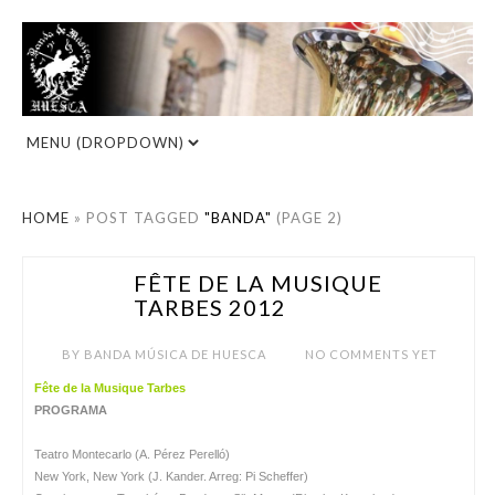
HOME
»
POST TAGGED
"BANDA"
(PAGE 2)
FÊTE DE LA MUSIQUE
JUN 21
TARBES 2012
BY
BANDA MÚSICA DE HUESCA
NO COMMENTS YET
Fête de la Musique Tarbes
PROGRAMA
Teatro Montecarlo (A. Pérez Perelló)
New York, New York (J. Kander. Arreg: Pi Scheffer)