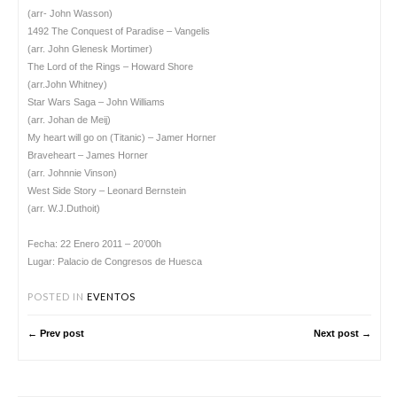
(arr- John Wasson)
1492 The Conquest of Paradise – Vangelis
(arr. John Glenesk Mortimer)
The Lord of the Rings – Howard Shore
(arr.John Whitney)
Star Wars Saga – John Williams
(arr. Johan de Meij)
My heart will go on (Titanic) – Jamer Horner
Braveheart – James Horner
(arr. Johnnie Vinson)
West Side Story – Leonard Bernstein
(arr. W.J.Duthoit)
Fecha: 22 Enero 2011 – 20’00h
Lugar: Palacio de Congresos de Huesca
POSTED IN
EVENTOS
← Prev post
Next post →