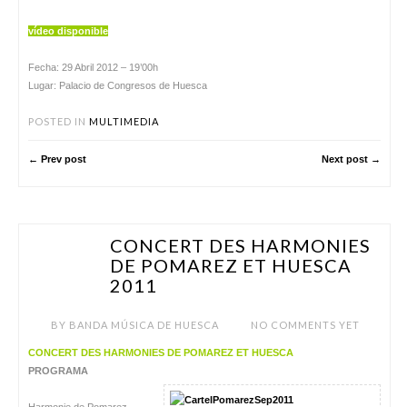
vídeo disponible
Fecha: 29 Abril 2012 – 19’00h
Lugar: Palacio de Congresos de Huesca
POSTED IN
MULTIMEDIA
← Prev post
Next post →
CONCERT DES HARMONIES
SEP 24
DE POMAREZ ET HUESCA
2011
BY
BANDA MÚSICA DE HUESCA
NO COMMENTS YET
CONCERT DES HARMONIES DE POMAREZ ET HUESCA
PROGRAMA
Harmonie de Pomarez