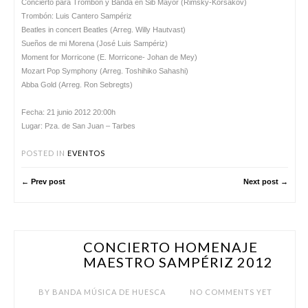
Concierto para Trombón y Banda en Sib Mayor (Rimsky-Korsakov)
Trombón: Luis Cantero Sampériz
Beatles in concert Beatles (Arreg. Willy Hautvast)
Sueños de mi Morena (José Luis Sampériz)
Moment for Morricone (E. Morricone- Johan de Mey)
Mozart Pop Symphony (Arreg. Toshihiko Sahashi)
Abba Gold (Arreg. Ron Sebregts)
Fecha: 21 junio 2012 20:00h
Lugar: Pza. de San Juan – Tarbes
POSTED IN
EVENTOS
← Prev post
Next post →
CONCIERTO HOMENAJE
ABR 29
MAESTRO SAMPÉRIZ 2012
BY
BANDA MÚSICA DE HUESCA
NO COMMENTS YET