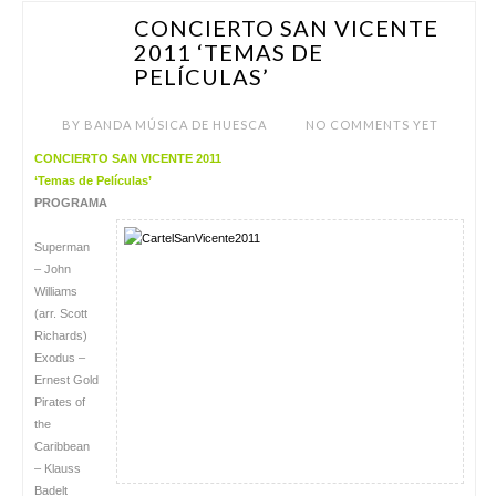
CONCIERTO SAN VICENTE
ENE 22
2011 ‘TEMAS DE
PELÍCULAS’
BY
BANDA MÚSICA DE HUESCA
NO COMMENTS YET
CONCIERTO SAN VICENTE 2011
‘Temas de Películas’
PROGRAMA
Superman
– John
Williams
(arr. Scott
Richards)
Exodus –
Ernest Gold
Pirates of
the
Caribbean
– Klauss
Badelt