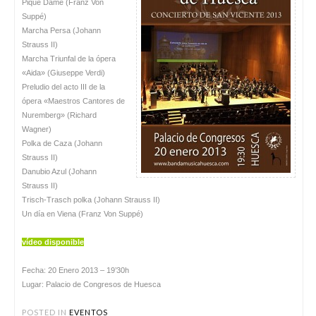
Pique Dame (Franz Von
Suppé)
Marcha Persa (Johann
Strauss II)
Marcha Triunfal de la ópera
«Aida» (Giuseppe Verdi)
Preludio del acto III de la
ópera «Maestros Cantores de
Nuremberg» (Richard
Wagner)
Polka de Caza (Johann
Strauss II)
Danubio Azul (Johann
Strauss II)
Trisch-Trasch polka (Johann Strauss II)
Un día en Viena (Franz Von Suppé)
vídeo disponible
Fecha: 20 Enero 2013 – 19’30h
Lugar: Palacio de Congresos de Huesca
POSTED IN
EVENTOS