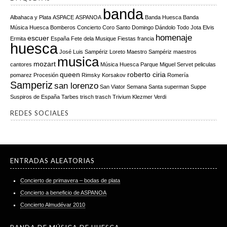
banda
Albahaca y Plata
ASPACE
ASPANOA
Banda Huesca
Banda
Música Huesca
Bomberos
Concierto
Coro Santo Domingo
Dándolo Todo Jota
Elvis
homenaje
escuer
Ermita
España
Fete dela Musique
Fiestas
francia
huesca
José Luis Sampériz
Loreto
Maestro Sampériz
maestros
musica
mozart
cantores
Música Huesca
Parque Miguel Servet
peliculas
queen
roberto ciria
pomarez
Procesión
Rimsky Korsakov
Romería
Samperiz
san lorenzo
San Viator
Semana Santa
superman
Suppe
Suspiros de España
Tarbes
trisch trasch
Trivium Klezmer
Verdi
REDES SOCIALES
ENTRADAS ALEATORIAS
Concierto de primavera – bodas de plata
Concierto a beneficio de ASPANOA
Concierto Almudévar 2010