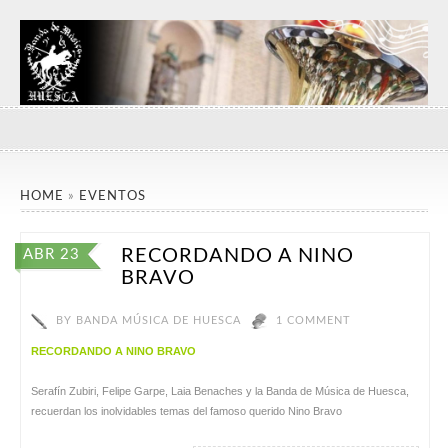
HOME
»
EVENTOS
RECORDANDO A NINO
ABR 23
BRAVO
BY
BANDA MÚSICA DE HUESCA
1 COMMENT
RECORDANDO A NINO BRAVO
Serafín Zubiri, Felipe Garpe, Laia Benaches y la Banda de Música de Huesca,
recuerdan los inolvidables temas del famoso querido Nino Bravo