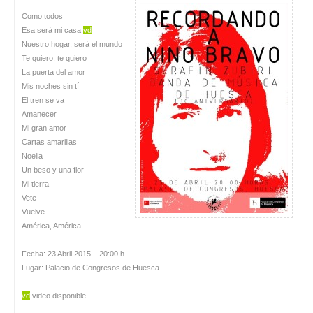
Como todos
Esa será mi casa
vd
Nuestro hogar, será el mundo
Te quiero, te quiero
La puerta del amor
Mis noches sin tí
El tren se va
Amanecer
Mi gran amor
Cartas amarillas
Noelia
Un beso y una flor
Mi tierra
Vete
Vuelve
América, América
Fecha: 23 Abril 2015 – 20:00 h
Lugar: Palacio de Congresos de Huesca
vd
video disponible