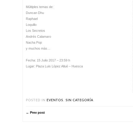
Múltiples temas de:
Duncan Dhu
Raphael
Loquillo
Los Secretos
Andrés Calamaro
Nacha Pop
y muchos más…
Fecha: 15 Julio 2017 – 23:59 h
Lugar: Plaza Luis López Allué – Huesca
POSTED IN
EVENTOS
,
SIN CATEGORÍA
← Prev post