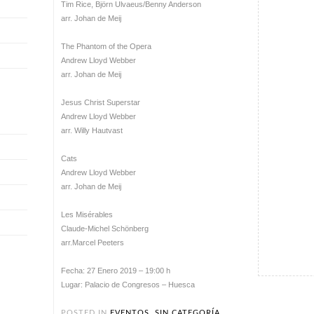
Tim Rice, Björn Ulvaeus/Benny Anderson
arr. Johan de Meij
The Phantom of the Opera
Andrew Lloyd Webber
arr. Johan de Meij
Jesus Christ Superstar
Andrew Lloyd Webber
arr. Willy Hautvast
Cats
Andrew Lloyd Webber
arr. Johan de Meij
Les Misérables
Claude-Michel Schönberg
arr.Marcel Peeters
Fecha: 27 Enero 2019 – 19:00 h
Lugar: Palacio de Congresos – Huesca
POSTED IN
EVENTOS
,
SIN CATEGORÍA