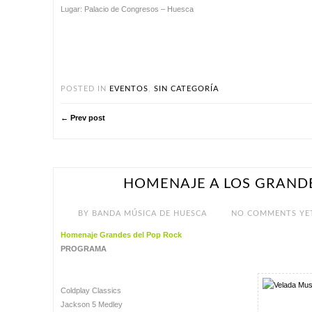
Lugar: Palacio de Congresos – Huesca
POSTED IN
EVENTOS
,
SIN CATEGORÍA
← Prev post
HOMENAJE A LOS GRANDE
JUL 1
BY
BANDA MÚSICA DE HUESCA
NO COMMENTS YE
Homenaje Grandes del Pop Rock
PROGRAMA
Coldplay Classics
Jackson 5 Medley