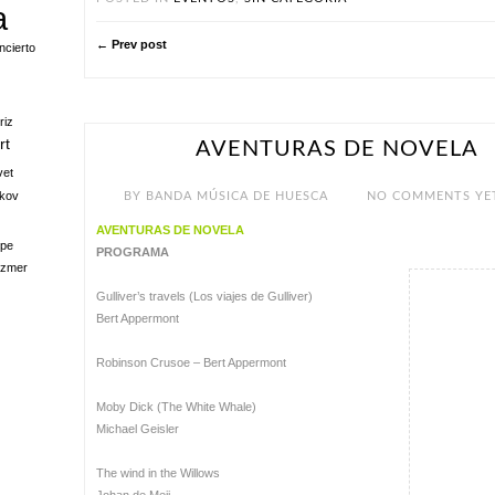
a
← Prev post
ncierto
riz
rt
AVENTURAS DE NOVELA
FEB 11
vet
kov
BY
BANDA MÚSICA DE HUESCA
NO COMMENTS YE
AVENTURAS DE NOVELA
pe
PROGRAMA
ezmer
Gulliver’s travels (Los viajes de Gulliver)
Bert Appermont
Robinson Crusoe – Bert Appermont
Moby Dick (The White Whale)
Michael Geisler
The wind in the Willows