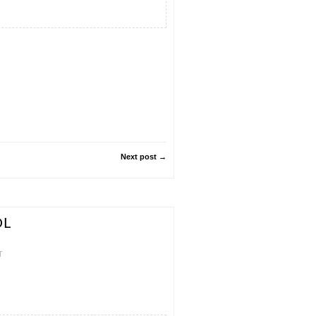
Next post →
OL
T