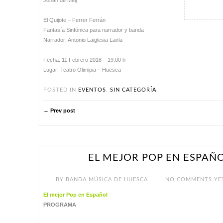
Johan de Meij
El Quijote – Ferrer Ferrán
Fantasía Sinfónica para narrador y banda
Narrador: Antonio Laiglesia Lairla
Fecha: 11 Febrero 2018 – 19:00 h
Lugar: Teatro Olimipia – Huesca
POSTED IN
EVENTOS
,
SIN CATEGORÍA
← Prev post
EL MEJOR POP EN ESPAÑ
JUL 14
BY
BANDA MÚSICA DE HUESCA
NO COMMENTS YE
El mejor Pop en Español
PROGRAMA