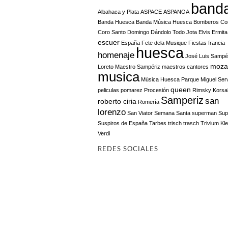
band
Albahaca y Plata
ASPACE
ASPANOA
Banda Huesca
Banda Música Huesca
Bomberos
Co
Coro Santo Domingo
Dándolo Todo Jota
Elvis
Ermita
escuer
España
Fete dela Musique
Fiestas
francia
huesca
homenaje
José Luis Sampé
moza
Loreto
Maestro Sampériz
maestros cantores
musica
Música Huesca
Parque Miguel Ser
queen
peliculas
pomarez
Procesión
Rimsky Korsa
Samperiz
san
roberto ciria
Romería
lorenzo
San Viator
Semana Santa
superman
Sup
Suspiros de España
Tarbes
trisch trasch
Trivium Kl
Verdi
REDES SOCIALES