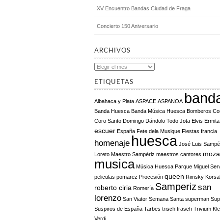
XV Encuentro Bandas Ciudad de Fraga
Concierto 150 Aniversario
ARCHIVOS
Archivos
ETIQUETAS
band
Albahaca y Plata
ASPACE
ASPANOA
Banda Huesca
Banda Música Huesca
Bomberos
Co
Coro Santo Domingo
Dándolo Todo Jota
Elvis
Ermita
escuer
España
Fete dela Musique
Fiestas
francia
huesca
homenaje
José Luis Sampé
moza
Loreto
Maestro Sampériz
maestros cantores
musica
Música Huesca
Parque Miguel Ser
queen
peliculas
pomarez
Procesión
Rimsky Korsa
Samperiz
san
roberto ciria
Romería
lorenzo
San Viator
Semana Santa
superman
Sup
Suspiros de España
Tarbes
trisch trasch
Trivium Kl
Verdi