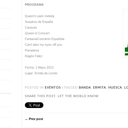
PROGRAMA
Queen’s park melody
Suspiros de España
Caravan
Queen in Concert
FantasíaConcierto Española
Can’t take my eyes off you
Pasadena
Ragón Fález
Fecha: 1 Mayo 2013
Lugar: Ermita de Loreto
|
POSTED IN
EVENTOS
TAGGED
BANDA
,
ERMITA
,
HUESCA
,
L
SHARE THIS POST, LET THE WORLD KNOW
← Prev post