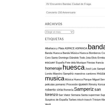
XV Encuentro Bandas Ciudad de Fraga
Concierto 150 Aniversario
ARCHIVOS
Archivos
ETIQUETAS
band
Albahaca y Plata
ASPACE
ASPANOA
Banda Huesca
Banda Música Huesca
Bomberos
Co
Coro Santo Domingo
Dándolo Todo Jota
Elvis
Ermita
escuer
España
Fete dela Musique
Fiestas
francia
huesca
homenaje
José Luis Sampé
moza
Loreto
Maestro Sampériz
maestros cantores
musica
Música Huesca
Parque Miguel Ser
queen
peliculas
pomarez
Procesión
Rimsky Korsa
Samperiz
san
roberto ciria
Romería
lorenzo
San Viator
Semana Santa
superman
Sup
Suspiros de España
Tarbes
trisch trasch
Trivium Kl
Verdi