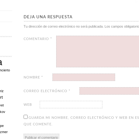
DEJA UNA RESPUESTA
Tu dirección de correo electrónico no será publicada.
Los campos obligator
COMENTARIO
*
a
ncierto
NOMBRE
*
riz
CORREO ELECTRÓNICO
*
rt
WEB
vet
kov
GUARDA MI NOMBRE, CORREO ELECTRÓNICO Y WEB EN ES
QUE COMENTE.
pe
ezmer