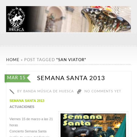
HOME
»
POST TAGGED
"SAN VIATOR"
SEMANA SANTA 2013
MAR 15
BY
BANDA MÚSICA DE HUESCA
NO COMMENTS YET
SEMANA SANTA 2013
ACTUACIONES
Viernes 15 de marzo a las 21
horas
Concierto Semana Santa