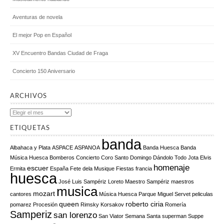
Aventuras de novela
El mejor Pop en Español
XV Encuentro Bandas Ciudad de Fraga
Concierto 150 Aniversario
ARCHIVOS
Archivos
ETIQUETAS
banda
Albahaca y Plata
ASPACE
ASPANOA
Banda Huesca
Banda
Música Huesca
Bomberos
Concierto
Coro Santo Domingo
Dándolo Todo Jota
Elvis
homenaje
escuer
Ermita
España
Fete dela Musique
Fiestas
francia
huesca
José Luis Sampériz
Loreto
Maestro Sampériz
maestros
musica
mozart
cantores
Música Huesca
Parque Miguel Servet
peliculas
queen
roberto ciria
pomarez
Procesión
Rimsky Korsakov
Romería
Samperiz
san lorenzo
San Viator
Semana Santa
superman
Suppe