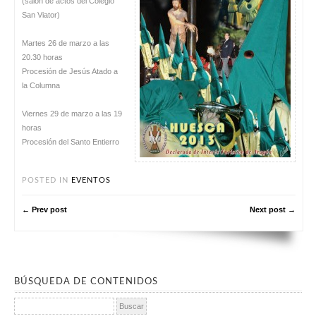
(salón de actos del Colegio
San Viator)
Martes 26 de marzo a las
20.30 horas
Procesión de Jesús Atado a
la Columna
Viernes 29 de marzo a las 19
horas
Procesión del Santo Entierro
POSTED IN
EVENTOS
← Prev post
Next post →
BÚSQUEDA DE CONTENIDOS
Buscar: