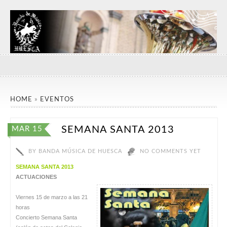
HOME
»
EVENTOS
SEMANA SANTA 2013
MAR 15
BY
BANDA MÚSICA DE HUESCA
NO COMMENTS YET
SEMANA SANTA 2013
ACTUACIONES
Viernes 15 de marzo a las 21
horas
Concierto Semana Santa