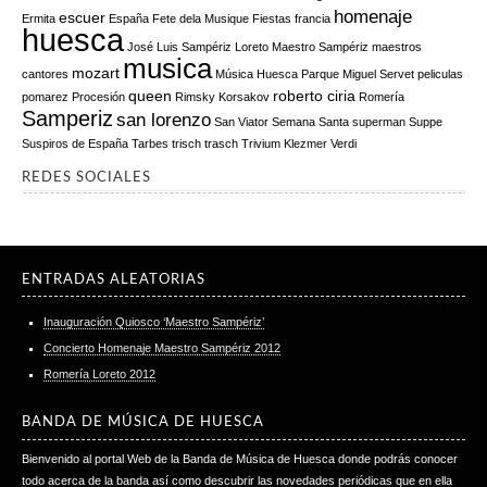
homenaje
escuer
Ermita
España
Fete dela Musique
Fiestas
francia
huesca
José Luis Sampériz
Loreto
Maestro Sampériz
maestros
musica
mozart
cantores
Música Huesca
Parque Miguel Servet
peliculas
queen
roberto ciria
pomarez
Procesión
Rimsky Korsakov
Romería
Samperiz
san lorenzo
San Viator
Semana Santa
superman
Suppe
Suspiros de España
Tarbes
trisch trasch
Trivium Klezmer
Verdi
REDES SOCIALES
ENTRADAS ALEATORIAS
Inauguración Quiosco ‘Maestro Sampériz’
Concierto Homenaje Maestro Sampériz 2012
Romería Loreto 2012
BANDA DE MÚSICA DE HUESCA
Bienvenido al portal Web de la Banda de Música de Huesca donde podrás conocer
todo acerca de la banda así como descubrir las novedades periódicas que en ella