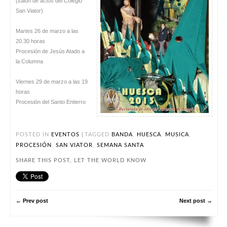
(salón de actos del Colegio
San Viator)
Martes 26 de marzo a las
20.30 horas
Procesión de Jesús Atado a
la Columna
Viernes 29 de marzo a las 19
horas
Procesión del Santo Entierro
|
POSTED IN
EVENTOS
TAGGED
BANDA
,
HUESCA
,
MUSICA
,
PROCESIÓN
,
SAN VIATOR
,
SEMANA SANTA
SHARE THIS POST, LET THE WORLD KNOW
← Prev post
Next post →