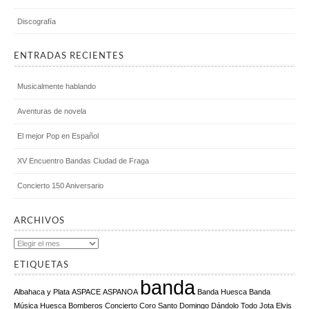
Discografía
ENTRADAS RECIENTES
Musicalmente hablando
Aventuras de novela
El mejor Pop en Español
XV Encuentro Bandas Ciudad de Fraga
Concierto 150 Aniversario
ARCHIVOS
Archivos
ETIQUETAS
banda
Albahaca y Plata
ASPACE
ASPANOA
Banda Huesca
Banda
Música Huesca
Bomberos
Concierto
Coro Santo Domingo
Dándolo Todo Jota
Elvis