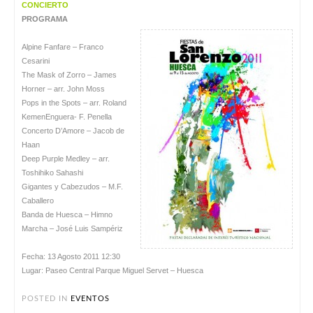
CONCIERTO
PROGRAMA
Alpine Fanfare – Franco
Cesarini
The Mask of Zorro – James
Horner – arr. John Moss
Pops in the Spots – arr. Roland
KemenEnguera- F. Penella
Concerto D’Amore – Jacob de
Haan
Deep Purple Medley – arr.
Toshihiko Sahashi
Gigantes y Cabezudos – M.F.
Caballero
Banda de Huesca – Himno
Marcha – José Luis Sampériz
Fecha: 13 Agosto 2011 12:30
Lugar: Paseo Central Parque Miguel Servet – Huesca
POSTED IN
EVENTOS