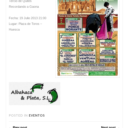
Tercio de Quites
Recordando a Gaona
Fecha: 19 Julio 2013 21:00
Lugar: Plaza de Toros –
Huesca
POSTED IN
EVENTOS
← Prev post
Next post →