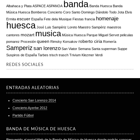
banda
Albahaca y Plata
ASPACE
ASPANOA
Banda Huesca
Banda
Música Huesca
Bomberos
Concierto
Coro Santo Domingo
Dándolo Todo Jota
Elvis
homenaje
escuer
Ermita
España
Fete dela Musique
Fiestas
francia
huesca
José Luis Sampériz
Loreto
Maestro Sampériz
maestros
musica
mozart
cantores
Música Huesca
Parque Miguel Servet
peliculas
queen
roberto ciria
pomarez
Procesión
Rimsky Korsakov
Romería
Samperiz
san lorenzo
San Viator
Semana Santa
superman
Suppe
Suspiros de España
Tarbes
trisch trasch
Trivium Klezmer
Verdi
REDES SOCIALES
ENTRADAS ALEATORIAS
Concierto San Lorenzo 2014
Concierto Ayerbe 2012
Partido Fútbol
BANDA DE MÚSICA DE HUESCA
Bienvenido al portal Web de la Banda de Música de Huesca donde podrás conocer