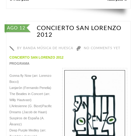
CONCIERTO SAN LORENZO
AGO 12
2012
BY
BANDA MÚSICA DE HUESCA
NO COMMENTS YET
CONCIERTO SAN LORENZO 2012
PROGRAMA
Gonna fly Now (arr. Lorenzo
Bocci)
Lanjarón (Fernando Penella)
The Beatles in Concert (arr.
Willy Hautvast)
L’Arlesienne (G. Bizet)Pacific
Dreams (Jacob de Haan)
Suspiros de España (A.
Álvarez)
Deep Purple Medley (arr.