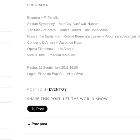
PROGRAMA
Enguera – F. Penella
African Symphony – MacCoy, Van/Iwai, Naohiro
The Mask of Zorro – James Horner – arr. John Moss
Pops in the Spots – arr. Roland KemenZarzuelas – Popurrí arr.José Luis 
Concerto D’Amore – Jacob de Haan
Ópera Flamenca – Luis Araque
Viva la Jota – Pascual Marquina
Fecha: 11 Septiembre 2011 16:00
Lugar: Plaza de España – Almudévar
POSTED IN
EVENTOS
SHARE THIS POST, LET THE WORLD KNOW
← Prev post