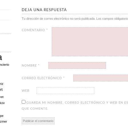
DEJA UNA RESPUESTA
Tu dirección de correo electrónico no será publicada.
Los campos obligator
COMENTARIO
*
a
ncierto
NOMBRE
*
CORREO ELECTRÓNICO
*
riz
rt
WEB
vet
kov
GUARDA MI NOMBRE, CORREO ELECTRÓNICO Y WEB EN ES
QUE COMENTE.
pe
ezmer