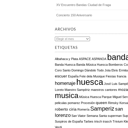
XV Encuentro Bandas Ciudad de Fraga
Concierto 150 Aniversario
ARCHIVOS
Archivos
ETIQUETAS
band
Albahaca y Plata
ASPACE
ASPANOA
Banda Huesca
Banda Música Huesca
Bomberos
Co
Coro Santo Domingo
Dándolo Todo Jota
Elvis
Ermita
escuer
España
Fete dela Musique
Fiestas
francia
huesca
homenaje
José Luis Sampé
moza
Loreto
Maestro Sampériz
maestros cantores
musica
Música Huesca
Parque Miguel Ser
queen
peliculas
pomarez
Procesión
Rimsky Korsa
Samperiz
san
roberto ciria
Romería
lorenzo
San Viator
Semana Santa
superman
Sup
Suspiros de España
Tarbes
trisch trasch
Trivium Kl
Verdi