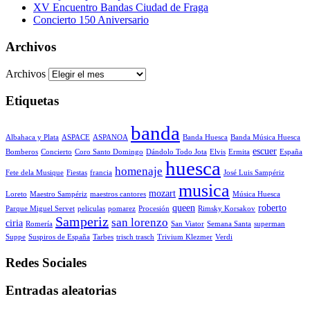
XV Encuentro Bandas Ciudad de Fraga
Concierto 150 Aniversario
Archivos
Archivos
Etiquetas
banda
Albahaca y Plata
ASPACE
ASPANOA
Banda Huesca
Banda Música Huesca
escuer
Bomberos
Concierto
Coro Santo Domingo
Dándolo Todo Jota
Elvis
Ermita
España
huesca
homenaje
Fete dela Musique
Fiestas
francia
José Luis Sampériz
musica
mozart
Loreto
Maestro Sampériz
maestros cantores
Música Huesca
queen
roberto
Parque Miguel Servet
peliculas
pomarez
Procesión
Rimsky Korsakov
Samperiz
san lorenzo
ciria
Romería
San Viator
Semana Santa
superman
Suppe
Suspiros de España
Tarbes
trisch trasch
Trivium Klezmer
Verdi
Redes Sociales
Entradas aleatorias