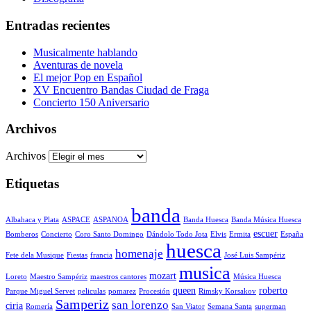
Entradas recientes
Musicalmente hablando
Aventuras de novela
El mejor Pop en Español
XV Encuentro Bandas Ciudad de Fraga
Concierto 150 Aniversario
Archivos
Archivos
Etiquetas
banda
Albahaca y Plata
ASPACE
ASPANOA
Banda Huesca
Banda Música Huesca
escuer
Bomberos
Concierto
Coro Santo Domingo
Dándolo Todo Jota
Elvis
Ermita
España
huesca
homenaje
Fete dela Musique
Fiestas
francia
José Luis Sampériz
musica
mozart
Loreto
Maestro Sampériz
maestros cantores
Música Huesca
queen
roberto
Parque Miguel Servet
peliculas
pomarez
Procesión
Rimsky Korsakov
Samperiz
san lorenzo
ciria
Romería
San Viator
Semana Santa
superman