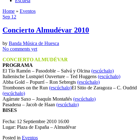
Escuela
Home
»
Eventos
Sep 12
Concierto Almudévar 2010
by
Banda Música de Huesca
No comments yet
CONCIERTO ALMUDÉVAR
PROGRAMA
El Tío Ramón – Pasodoble – Salvá y Olcina
(escúchalo)
Italienische Lustspiel Ouverture – Ted Huggens
(escúchalo)
Abba Gold – Popurrí – Ron Sebregts
(escúchalo)
Trombones on the Run
(escúchalo)
El Sitio de Zaragoza – C. Oudrid
(escúchalo)
Agárrate Saxo – Joaquín Montañés
(escúchalo)
Pasadena – Jacob de Haan
(escúchalo)
BISES
Fecha: 12 Septiembre 2010 16:00
Lugar: Plaza de España – Almudévar
Posted in
Eventos