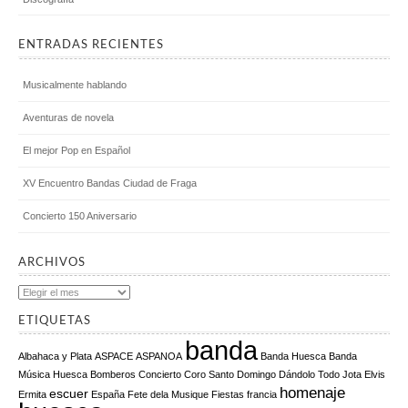
ENTRADAS RECIENTES
Musicalmente hablando
Aventuras de novela
El mejor Pop en Español
XV Encuentro Bandas Ciudad de Fraga
Concierto 150 Aniversario
ARCHIVOS
Archivos
ETIQUETAS
banda
Albahaca y Plata
ASPACE
ASPANOA
Banda Huesca
Banda
Música Huesca
Bomberos
Concierto
Coro Santo Domingo
Dándolo Todo Jota
Elvis
homenaje
escuer
Ermita
España
Fete dela Musique
Fiestas
francia