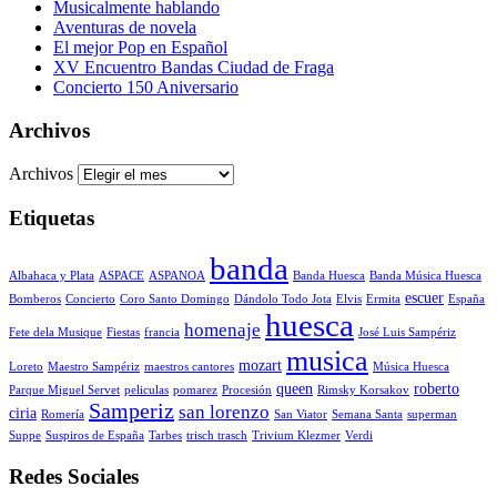
Musicalmente hablando
Aventuras de novela
El mejor Pop en Español
XV Encuentro Bandas Ciudad de Fraga
Concierto 150 Aniversario
Archivos
Archivos
Etiquetas
banda
Albahaca y Plata
ASPACE
ASPANOA
Banda Huesca
Banda Música Huesca
escuer
Bomberos
Concierto
Coro Santo Domingo
Dándolo Todo Jota
Elvis
Ermita
España
huesca
homenaje
Fete dela Musique
Fiestas
francia
José Luis Sampériz
musica
mozart
Loreto
Maestro Sampériz
maestros cantores
Música Huesca
queen
roberto
Parque Miguel Servet
peliculas
pomarez
Procesión
Rimsky Korsakov
Samperiz
san lorenzo
ciria
Romería
San Viator
Semana Santa
superman
Suppe
Suspiros de España
Tarbes
trisch trasch
Trivium Klezmer
Verdi
Redes Sociales